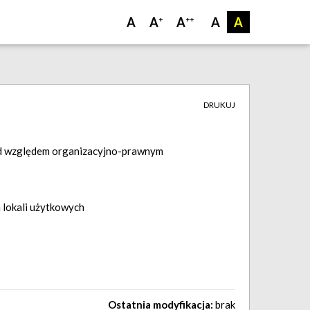
A
A
A
A
A
+
++
DRUKUJ
od względem organizacyjno-prawnym
 lokali użytkowych
Ostatnia modyfikacja:
brak