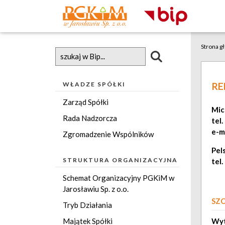
Strona g
WŁADZE SPÓŁKI
RE
Zarząd Spółki
Mic
Rada Nadzorcza
tel.
e-ma
Zgromadzenie Wspólników
Pel
STRUKTURA ORGANIZACYJNA
tel.
Schemat Organizacyjny PGKiM w
Jarosławiu Sp. z o.o.
SZ
Tryb Działania
Majątek Spółki
Wyt