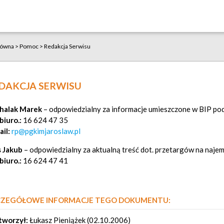
łówna
>
Pomoc
>
Redakcja Serwisu
DAKCJA SERWISU
halak Marek
– odpowiedzialny za informacje umieszczone w BIP p
 biuro.:
16 624 47 35
il:
rp@pgkimjaroslaw.pl
s Jakub
– odpowiedzialny za aktualną treść dot. przetargów na najem
 biuro.:
16 624 47 41
CZEGÓŁOWE INFORMACJE TEGO DOKUMENTU:
worzył:
Łukasz Pieniążek (02.10.2006)