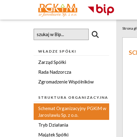
Strona g
WŁADZE SPÓŁKI
SC
Zarząd Spółki
Rada Nadzorcza
Zgromadzenie Wspólników
STRUKTURA ORGANIZACYJNA
Schemat Organizacyjny PGKiM w
Jarosławiu Sp. z o.o.
Tryb Działania
Majątek Spółki