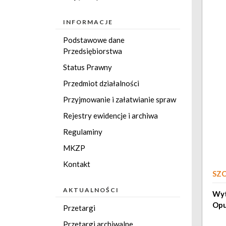
INFORMACJE
Podstawowe dane
Przedsiębiorstwa
Status Prawny
Przedmiot działalności
Przyjmowanie i załatwianie spraw
Rejestry ewidencje i archiwa
Regulaminy
MKZP
Kontakt
SZ
AKTUALNOŚCI
Wyt
Opu
Przetargi
Przetargi archiwalne