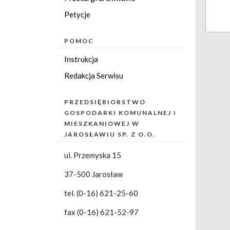
Petycje
Aktu
POMOC
16 
Instrukcja
Redakcja Serwisu
Aktu
18 
PRZEDSIĘBIORSTWO
GOSPODARKI KOMUNALNEJ I
MIESZKANIOWEJ W
Aktu
JAROSŁAWIU SP. Z O.O.
11 
ul. Przemyska 15
Aktu
37-500 Jarosław
15 
tel. (0-16) 621-25-60
fax (0-16) 621-52-97