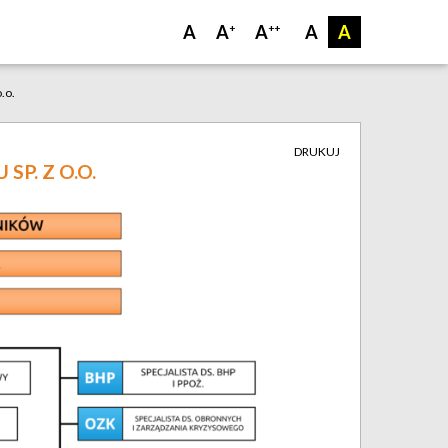
A
A
A
A
A
+
++
.o.
DRUKUJ
P. Z O.O.