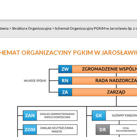
łówna
>
Struktura Organizacyjna
>
Schemat Organizacyjny PGKiM w Jarosławiu Sp. z o
HEMAT ORGANIZACYJNY PGKIM W JAROSŁAWIU S