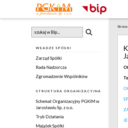
Strona
K
WŁADZE SPÓŁKI
J
Zarząd Spółki
Rada Nadzorcza
Ot
Zgromadzenie Wspólników
Te
O
STRUKTURA ORGANIZACYJNA
S
Schemat Organizacyjny PGKiM w
Jarosławiu Sp. z o.o.
Z
Tryb Działania
J
Majątek Spółki