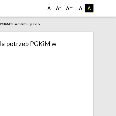
A
A
A
A
A
+
++
GKiM w Jarosławiu Sp. z o.o.
la potrzeb PGKiM w