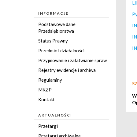
LI
INFORMACJE
Py
Podstawowe dane
I
Przedsiębiorstwa
I
Status Prawny
I
Przedmiot działalności
Przyjmowanie i załatwianie spraw
Rejestry ewidencje i archiwa
Regulaminy
S
MKZP
W
Kontakt
Op
AKTUALNOŚCI
Przetargi
Przetargi archiwalne