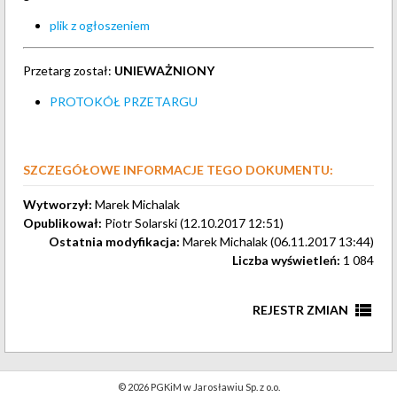
plik z ogłoszeniem
Przetarg został:
UNIEWAŻNIONY
PROTOKÓŁ PRZETARGU
SZCZEGÓŁOWE INFORMACJE TEGO DOKUMENTU:
Wytworzył:
Marek Michalak
Opublikował:
Piotr Solarski (12.10.2017 12:51)
Ostatnia modyfikacja:
Marek Michalak (06.11.2017 13:44)
Liczba wyświetleń:
1 084
view_list
REJESTR ZMIAN
aktualizacja treści
6 listopada 2017
Marek Michalak
© 2026 PGKiM w Jarosławiu Sp. z o.o.