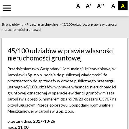
menu
A
A
A
A
A
+
++
Strona główna
>
Przetargi archiwalne
>
45/100 udziałów w prawie własności
nieruchomości gruntowej
45/100 udziałów w prawie własności
nieruchomości gruntowej
Przedsiębiorstwo Gospodarki Komunalnej i Mieszkaniowej w
Jarosławiu Sp. z o.o. podaje do publicznej wiadomości, że
przeznaczono do sprzedaży w drodze publicznego przetargu
ustnego 45/100 udziałów w prawie własności nieruchomości
gruntowej oznaczonej w operacie ewidencji gruntów miasta
Jarosławia obręb 5, numerem działki 98/23 obszaru 0,3767 ha,
przysługującym Przedsiębiorstwu Gospodarki Komunalnej i
Mieszkaniowej w Jarosławiu Sp. z o.o.
przetarg dnia:
2017-10-26
godz.
11:00