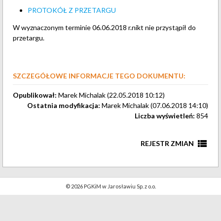
PROTOKÓŁ Z PRZETARGU
W wyznaczonym terminie 06.06.2018 r.nikt nie przystąpił do
przetargu.
SZCZEGÓŁOWE INFORMACJE TEGO DOKUMENTU:
Opublikował:
Marek Michalak (22.05.2018 10:12)
Ostatnia modyfikacja:
Marek Michalak (07.06.2018 14:10)
Liczba wyświetleń:
854
view_list
REJESTR ZMIAN
AKTUALIZACJA TREŚCI
7 czerwca 2018
Marek Michalak
© 2026 PGKiM w Jarosławiu Sp. z o.o.