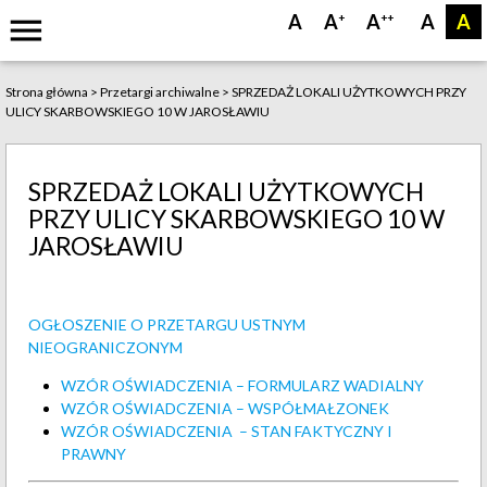
menu
A
A
A
A
A
+
++
Strona główna
>
Przetargi archiwalne
>
SPRZEDAŻ LOKALI UŻYTKOWYCH PRZY
ULICY SKARBOWSKIEGO 10 W JAROSŁAWIU
SPRZEDAŻ LOKALI UŻYTKOWYCH
PRZY ULICY SKARBOWSKIEGO 10 W
JAROSŁAWIU
OGŁOSZENIE O PRZETARGU USTNYM
NIEOGRANICZONYM
WZÓR OŚWIADCZENIA – FORMULARZ WADIALNY
WZÓR OŚWIADCZENIA – WSPÓŁMAŁZONEK
WZÓR OŚWIADCZENIA – STAN FAKTYCZNY I
PRAWNY