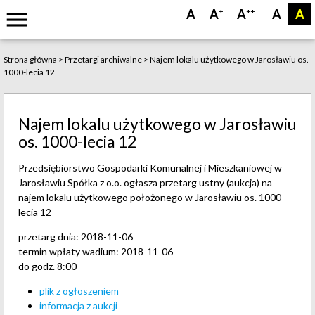
menu
A
A
A
A
A
+
++
Strona główna
>
Przetargi archiwalne
>
Najem lokalu użytkowego w Jarosławiu os.
1000-lecia 12
Najem lokalu użytkowego w Jarosławiu
os. 1000-lecia 12
Przedsiębiorstwo Gospodarki Komunalnej i Mieszkaniowej w
Jarosławiu Spółka z o.o. ogłasza przetarg ustny (aukcja) na
najem lokalu użytkowego położonego w Jarosławiu os. 1000-
lecia 12
przetarg dnia: 2018-11-06
termin wpłaty wadium: 2018-11-06
do godz. 8:00
plik z ogłoszeniem
informacja z aukcji