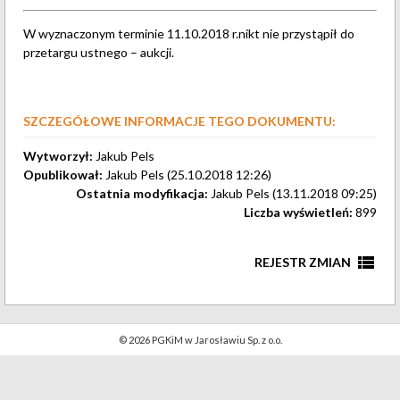
W wyznaczonym terminie 11.10.2018 r.nikt nie przystąpił do
przetargu ustnego – aukcji.
SZCZEGÓŁOWE INFORMACJE TEGO DOKUMENTU:
Wytworzył:
Jakub Pels
Opublikował:
Jakub Pels (25.10.2018 12:26)
Ostatnia modyfikacja:
Jakub Pels (13.11.2018 09:25)
Liczba wyświetleń:
899
view_list
REJESTR ZMIAN
Aktualizacja treści.
13 listopada 2018
Jakub Pels
© 2026 PGKiM w Jarosławiu Sp. z o.o.