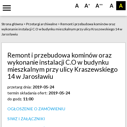
menu
A
A
A
A
A
+
++
Strona główna
>
Przetargi archiwalne
>
Remont i przebudowa kominów oraz
wykonanie instalacji C.O w budynku mieszkalnym przy ulicy Kraszewskiego 14 w
Jarosławiu
Remont i przebudowa kominów oraz
wykonanie instalacji C.O w budynku
mieszkalnym przy ulicy Kraszewskiego
14 w Jarosławiu
przetarg dnia:
2019-05-24
termin składania ofert:
2019-05-24
do godz.
11:00
OGŁOSZENIE O ZAMÓWIENIU
SIWZ I ZAŁĄCZNIKI