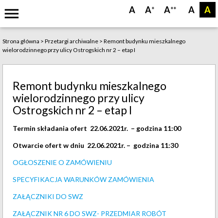
menu
A
A
A
A
A
+
++
Strona główna
>
Przetargi archiwalne
>
Remont budynku mieszkalnego
wielorodzinnego przy ulicy Ostrogskich nr 2 – etap I
Remont budynku mieszkalnego
wielorodzinnego przy ulicy
Ostrogskich nr 2 – etap I
Termin składania ofert 22.06.2021r. – godzina 11:00
Otwarcie ofert w dniu 22.06.2021r. – godzina 11:30
OGŁOSZENIE O ZAMÓWIENIU
SPECYFIKACJA WARUNKÓW ZAMÓWIENIA
ZAŁĄCZNIKI DO SWZ
ZAŁĄCZNIK NR 6 DO SWZ- PRZEDMIAR ROBÓT