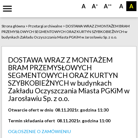
menu
A
A
A
A
A
+
++
Strona główna
>
Przetargi archiwalne
>
DOSTAWA WRAZ Z MONTAŻEM BRAM
PRZEMYSŁOWYCH SEGMENTOWYCH ORAZ KURTYN SZYBKOBIEŻNYCH w
budynkach Zakładu Oczyszczania Miasta PGKiM w Jarosławiu Sp. z o.o.
DOSTAWA WRAZ Z MONTAŻEM
BRAM PRZEMYSŁOWYCH
SEGMENTOWYCH ORAZ KURTYN
SZYBKOBIEŻNYCH w budynkach
Zakładu Oczyszczania Miasta PGKiM w
Jarosławiu Sp. z o.o.
Otwarcie ofert w dniu 08.11.2021r. godzina 11:30
Termin składania ofert 08.11.2021r. godzina 11:00
OGŁOSZENIE O ZAMÓWIENIU