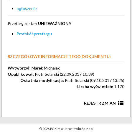
ogłoszenie
Przetarg został:
UNIEWAŻNIONY
Protokół przetargu
SZCZEGÓŁOWE INFORMACJE TEGO DOKUMENTU:
Wytworzył:
Marek Michalak
Opublikował:
Piotr Solarski (22.09.2017 10:39)
Ostatnia modyfikacja:
Piotr Solarski (09.10.2017 13:25)
Liczba wyświetleń:
1 170
view_list
REJESTR ZMIAN
Aktualizacja treści.
9 października 2017
Piotr Solarski
© 2026 PGKiM w Jarosławiu Sp. z o.o.