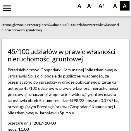
menu
A
A
A
A
A
+
++
Strona główna
>
Przetargi archiwalne
>
45/100 udziałów w prawie własności
nieruchomości gruntowej
45/100 udziałów w prawie własności
nieruchomości gruntowej
Przedsiębiorstwo Gospodarki Komunalnej i Mieszkaniowej w
Jarosławiu Sp. z o.o. podaje do publicznej wiadomości, że
przeznaczono do sprzedaży w drodze publicznego przetargu
ustnego 45/100 udziałów w prawie własności nieruchomości
gruntowej oznaczonej w operacie ewidencji gruntów miasta
Jarosławia obręb 5, numerem działki 98/23 obszaru 0,3767 ha,
przysługującym Przedsiębiorstwu Gospodarki Komunalnej i
Mieszkaniowej w Jarosławiu Sp. z o.o.
przetarg dnia:
2017-10-03
godz.
11:00